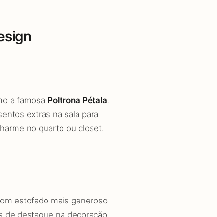
esign
omo a famosa
Poltrona Pétala
,
sentos extras na sala para
charme no quarto ou closet.
 com estofado mais generoso
as de destaque na decoração,