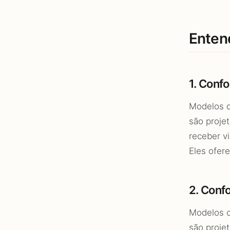
Enten
1. Conf
Modelos c
são proje
receber v
Eles ofer
2. Conf
Modelos 
são proje