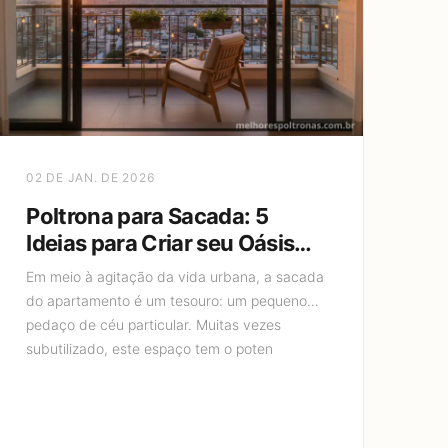
02 DE JAN. DE 2026
Poltrona para Sacada: 5
Ideias para Criar seu Oásis
Urbano
Em meio à agitação da vida urbana, a sacada
do apartamento é um tesouro: um pequeno
pedaço de céu particular. Muitas vezes
subutilizado, este espaço tem o poten