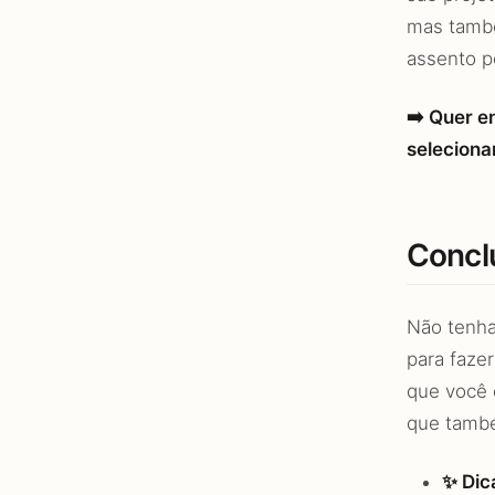
mas també
assento p
➡️ Quer e
seleciona
Concl
Não tenha
para fazer
que você 
que també
✨ Dic