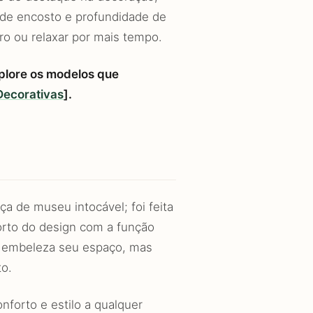
 de encosto e profundidade de
ro ou relaxar por mais tempo.
plore os modelos que
Decorativas
].
a de museu intocável; foi feita
forto do design com a função
s embeleza seu espaço, mas
to.
forto e estilo a qualquer