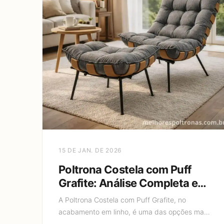
15 DE JAN. DE 2026
Poltrona Costela com Puff
Grafite: Análise Completa em
2026
A Poltrona Costela com Puff Grafite, no
acabamento em linho, é uma das opções mais
desejadas por quem busca conforto extremo,