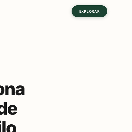
EXPLORAR
ona
de
ilo