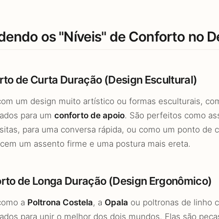
dendo os "Níveis" de Conforto no D
orto de Curta Duração (Design Escultural)
om um design muito artístico ou formas esculturais, c
tados para um
conforto de apoio
. São perfeitos como as
isitas, para uma conversa rápida, ou como um ponto de 
ecem um assento firme e uma postura mais ereta.
orto de Longa Duração (Design Ergonômico)
como a
Poltrona Costela
, a
Opala
ou poltronas de linho
tados para unir o melhor dos dois mundos. Elas são peç