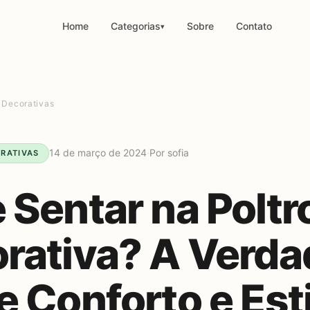
Home
Categorias
Sobre
Contato
▾
 Decorativas
14 de março de 2024
·
Por sofia
RATIVAS
 Sentar na Poltr
rativa? A Verda
e Conforto e Est