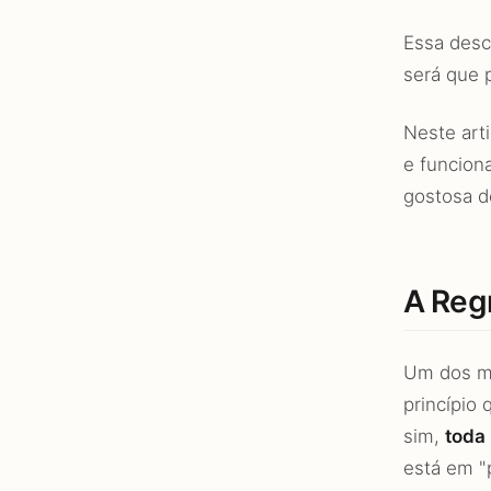
Essa desc
será que p
Neste arti
e funcion
gostosa d
A Reg
Um dos ma
princípio 
sim,
toda 
está em "