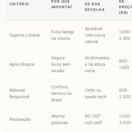
POR QUE
DE
CRITÉRIO
DE BOA
IMPORTA?
PREÇ
ESCOLHA
(R$)
Ajustável
Evita fadiga
1.000-
Suporte Lombar
com curva
na coluna
2.500
natural
Segura
Acolchoados
800-
Apoio Braços
livros sem
e na altura
1.500
tensão
certa
Conforto
Material
Linho ou
900-
térmico no
Respirável
suede tech
2.000
Brasil
Alterna
90-135°
1.200-
Reclinação
posturas
com puff
3.000