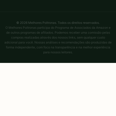
© 2026 Melhores Poltronas. Todos os direitos reservados.
O Melhores Poltronas participa do Programa de Associados da Amazon e
de outros programas de afiliados. Podemos receber uma comissão pelas
compras realizadas através dos nossos links, sem qualquer custo
adicional para você. Nossas análises e recomendações são produzidas de
forma independente, com foco na transparência e na melhor experiência
para nossos leitores.