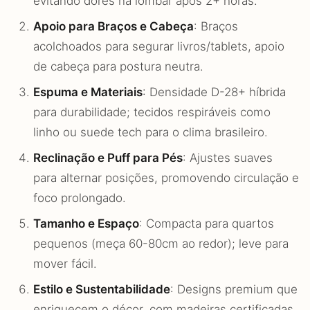
evitando dores na lombar após 2+ horas.
Apoio para Braços e Cabeça
: Braços
acolchoados para segurar livros/tablets, apoio
de cabeça para postura neutra.
Espuma e Materiais
: Densidade D-28+ híbrida
para durabilidade; tecidos respiráveis como
linho ou suede tech para o clima brasileiro.
Reclinação e Puff para Pés
: Ajustes suaves
para alternar posições, promovendo circulação e
foco prolongado.
Tamanho e Espaço
: Compacta para quartos
pequenos (meça 60-80cm ao redor); leve para
mover fácil.
Estilo e Sustentabilidade
: Designs premium que
enriquecem o décor, com madeiras certificadas